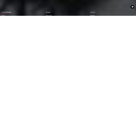
关于波币钱包数码
理论著作
企业文化
ESG
资讯与活动
联系我们
加入我们
1282
6000
+亿
+
全年营收 (2024)
员工数量
2600
30000
+
+
技术人员数量
渠道生态伙伴
300
123
+
第
位
技术生态伙伴
《财富》中国上市公司
500强(2023)
79
38
第
位
第
位
中国民营企业
《财富》最受赞赏
500强(2023)
中国公司
29
AA
第
位
级
福布斯中国
Wind ESG评级
数字经济100强