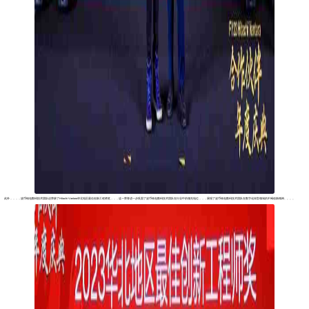
此外，，，，波币钱包数码技术团队还荣获了Hitachi Vantara华北地区最佳创新工程师奖，，，这一荣誉进一步巩固了波币钱包数码技术团队在行业中的领先地位，，，展现了波币钱包数码技术团队在数字化转型领域的不竭创新精神。。。。