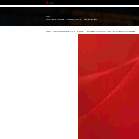
波币钱包
2024 / 04 / 28
波币钱包数码与AvePoint建立亚太地区合作伙伴关系，，携手共推数据治理
2024年4月，，，波币钱包数码与AvePoint共同宣布建立合作伙伴关系，，双方将在数据安全、、、数据治理以及现代办公等方面展开深度合作，，，携手为亚太地区企业提供全面的数字化转型方案和优质高效的服务。。